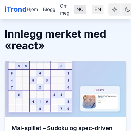
Om
iTrond
Hjem
Blogg
NO
|
EN
meg
Innlegg merket med
«
react
»
Mai-spillet – Sudoku og spec-driven