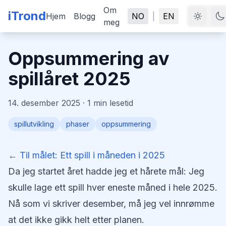
Om
iTrond
Hjem
Blogg
NO
|
EN
meg
Oppsummering av
spillåret 2025
14. desember 2025
·
1
min lesetid
spillutvikling
phaser
oppsummering
← Til målet: Ett spill i måneden i 2025
Da jeg startet året hadde jeg et hårete mål: Jeg
skulle lage ett spill hver eneste måned i hele 2025.
Nå som vi skriver desember, må jeg vel innrømme
at det ikke gikk
helt
etter planen.